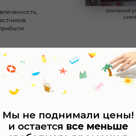
рекламный р
влеченность,
удерж
частников
прибыли
0
Проблем
курсы и
обычные
Парни с к
Мы не поднимали цены!
исполните
и остается
все меньше
на съемке
А дальше 