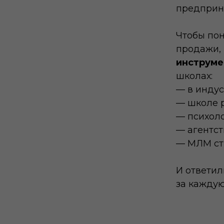
предприн
Чтобы пон
продажи,
инструме
школах:
— в индус
— школе 
— психоло
— агентс
— МЛМ ст
И ответи
за кажду