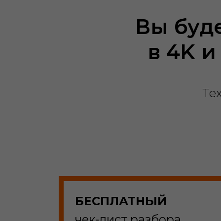
Вы буд
в 4K и
Те
БЕСПЛАТНЫЙ
чек-лист разбора