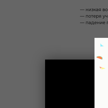
— низкая во
— потеря у
— падение 