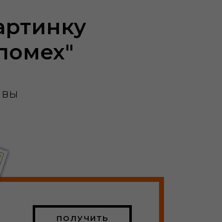
артинку
"помех"
 вы
ПОЛУЧИТЬ