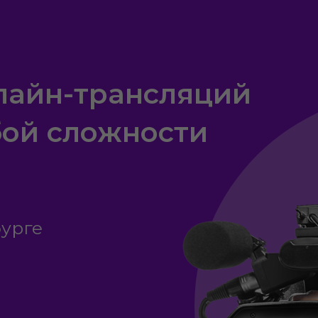
лайн-трансляций
бой сложности
бурге