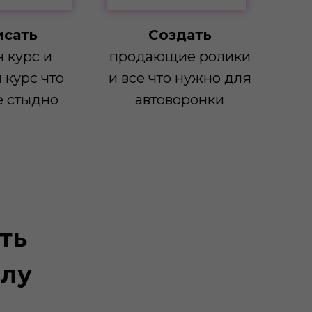
исать
Создать
 курс и
продающие ролики
 курс что
и все что нужно для
е стыдно
автоворонки
ть
олу