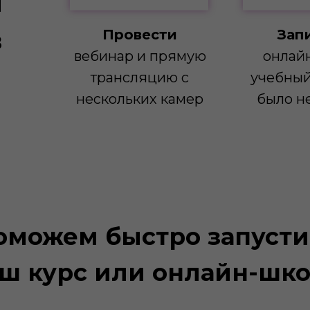
й
в
Провести
Зап
вебинар и прямую
онлайн
трансляцию с
учебный
нескольких камер
было н
оможем быстро запусти
ш курс или онлайн-шк