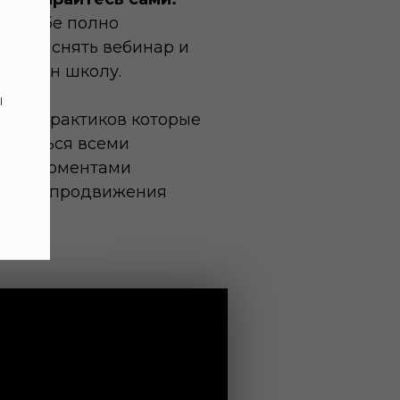
а ютубе полно
й, как снять вебинар и
 онлайн школу.
ы
мало практиков которые
делиться всеми
кими моментами
тва и продвижения