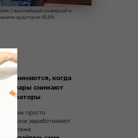
олик с высочайшей конверсий и
анием аудитории 93,8%
2
ы начинаются, когда
 вебинары снимают
 операторы
амерами просто
ли — они заработывают
 и монтаже.
разбирайтесь сами.