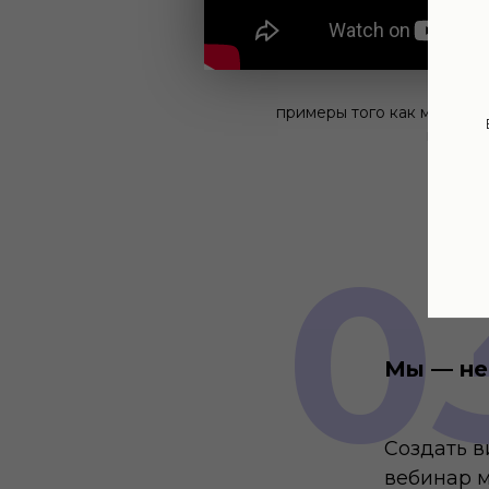
примеры того как может в
вебина
0
Мы — не
Создать 
вебинар м