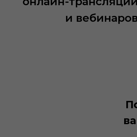
онлайн-трансляци
и вебинаро
П
ва